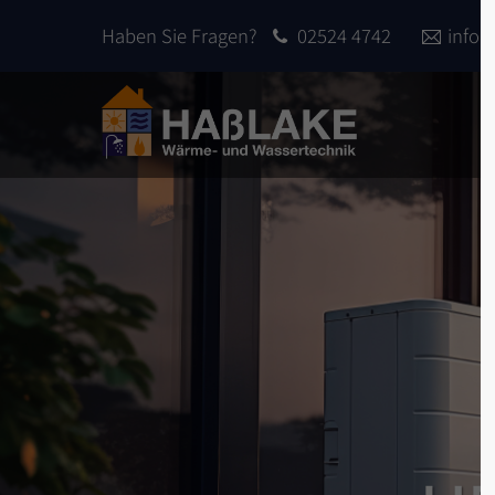
Haben Sie Fragen?
02524 4742
info
Login
Sup
Benutzername
Lorem 
2
Passwort
We offe
Anmelden
custom
Mon - 
Register
|
Lost your password?
+1)