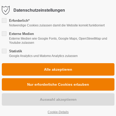
@wwthasslake.de
Datenschutzeinstellungen
port
Get in touch
Erforderlich*
Notwendige Cookies zulassen damit die Website korrekt funktioniert
ipsum dolor sit amet:
HEIZUNG
Cybersteel Inc.
BAD
SANI
Externe Medien
376-293 City Road, Suite 6
Externe Medien wie Google Fonts, Google Maps, OpenStreetMap und
San Francisco, CA 94102
Youtube zulassen
4h
Statistik
Google Analytics und Matomo Analytics zulassen
/ 365days
Have any questions?
+44 1234 567 890
Drop us a line
r support for our
info@yourdomain.co
ers
Fri 8:00am - 5:00pm
(GMT
INDIVIDUELLE
Cookie-Details