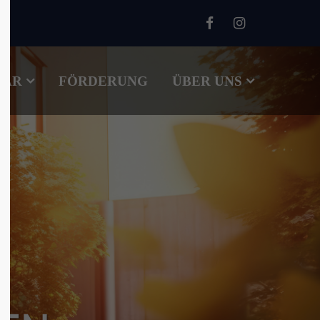
About us
TÄR
FÖRDERUNG
Lorem ipsum dolor sit amet,
ÜBER UNS
00
consectetuer adipiscing elit.
Aenean commodo ligula eget
dolor. Aenean massa. Cum sociis
natoque penatibus et magnis dis
parturient montes, nascetur
ridiculus mus. Donec quam felis,
ultricies nec.
m