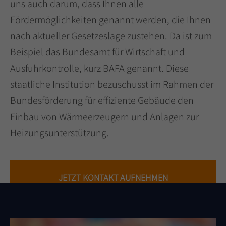
uns auch darum, dass Ihnen alle
+44 1234 567 890
Fördermöglichkeiten genannt werden, die Ihnen
nach aktueller Gesetzeslage zustehen. Da ist zum
Drop us a line
Beispiel das Bundesamt für Wirtschaft und
info@yourdomain.com
Ausfuhrkontrolle, kurz BAFA genannt. Diese
About us
staatliche Institution bezuschusst im Rahmen der
Bundesförderung für effiziente Gebäude den
Lorem ipsum dolor sit amet, consectetuer
Einbau von Wärmeerzeugern und Anlagen zur
adipiscing elit.
Heizungsunterstützung.
Aenean commodo ligula eget dolor. Aenean
massa. Cum sociis natoque penatibus et
magnis dis parturient montes, nascetur
JETZT KONTAKT AUFNEHMEN
ridiculus mus. Donec quam felis, ultricies nec.