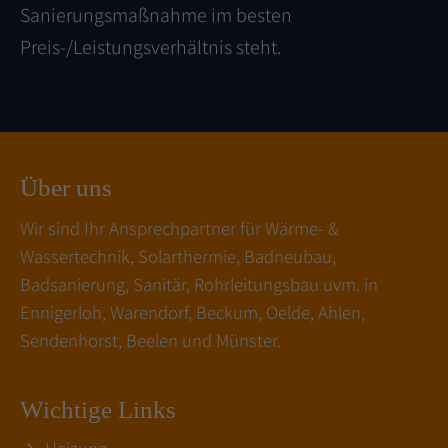
Sanierungsmaßnahme im besten
Preis-/Leistungsverhältnis steht.
Über uns
Wir sind Ihr Ansprechpartner für Wärme- &
Wassertechnik, Solarthermie, Badneubau,
Badsanierung, Sanitär, Rohrleitungsbau uvm. in
Ennigerloh, Warendorf, Beckum, Oelde, Ahlen,
Sendenhorst, Beelen und Münster.
Wichtige Links
Heizung