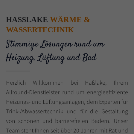
+44 1234 567 890
HASSLAKE
WÄRME &
Drop us a line
WASSERTECHNIK
info@yourdomain.com
Stimmige Lösungen rund um
About us
Heizung, Lüftung und Bad
Lorem ipsum dolor sit amet, consectetuer
adipiscing elit.
Aenean commodo ligula eget dolor. Aenean
Herzlich Willkommen bei Haßlake, Ihrem
massa. Cum sociis natoque penatibus et
Allround-Dienstleister rund um energieeffiziente
magnis dis parturient montes, nascetur
Heizungs- und Lüftungsanlagen, dem Experten für
ridiculus mus. Donec quam felis, ultricies nec.
Trink-/Abwassertechnik und für die Gestaltung
von schönen und barrierefreien Bädern. Unser
Team steht Ihnen seit über 20 Jahren mit Rat und