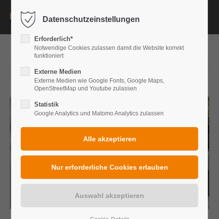
Datenschutzeinstellungen
Login
Erforderlich*
Benutzername
Notwendige Cookies zulassen damit die Website korrekt
funktioniert
2024-12-19 12:49
Externe Medien
Externe Medien wie Google Fonts, Google Maps,
OpenStreetMap und Youtube zulassen
Passwort
Statistik
Google Analytics und Matomo Analytics zulassen
Anmelden
Register
|
Lost your password?
Support