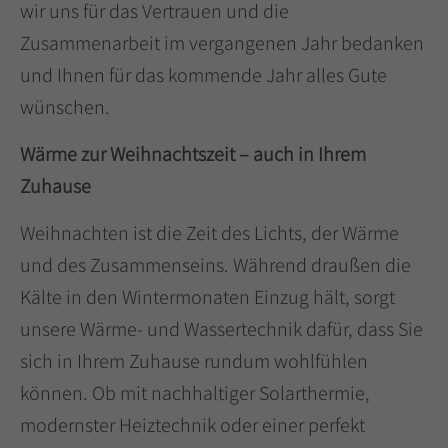
wir uns für das Vertrauen und die
+44 1234 567 890
Zusammenarbeit im vergangenen Jahr bedanken
und Ihnen für das kommende Jahr alles Gute
Drop us a line
info@yourdomain.com
wünschen.
Wärme zur Weihnachtszeit – auch in Ihrem
About us
Zuhause
Lorem ipsum dolor sit amet, consectetuer
adipiscing elit.
Weihnachten ist die Zeit des Lichts, der Wärme
und des Zusammenseins. Während draußen die
Aenean commodo ligula eget dolor. Aenean
Kälte in den Wintermonaten Einzug hält, sorgt
massa. Cum sociis natoque penatibus et
magnis dis parturient montes, nascetur
unsere Wärme- und Wassertechnik dafür, dass Sie
ridiculus mus. Donec quam felis, ultricies nec.
sich in Ihrem Zuhause rundum wohlfühlen
können. Ob mit nachhaltiger Solarthermie,
modernster Heiztechnik oder einer perfekt